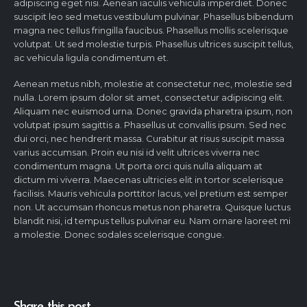
adipiscing eget nisi. Aenean iaculis vehicula imperdiet. Donec
suscipit leo sed metus vestibulum pulvinar. Phasellus bibendum
magna nec tellus fringilla faucibus. Phasellus mollis scelerisque
volutpat. Ut sed molestie turpis. Phasellus ultrices suscipit tellus,
ac vehicula ligula condimentum et.
Aenean metus nibh, molestie at consectetur nec, molestie sed
nulla. Lorem ipsum dolor sit amet, consectetur adipiscing elit.
Aliquam nec euismod urna. Donec gravida pharetra ipsum, non
volutpat ipsum sagittis a. Phasellus ut convallis ipsum. Sed nec
dui orci, nec hendrerit massa. Curabitur at risus suscipit massa
varius accumsan. Proin eu nisi id velit ultrices viverra nec
condimentum magna. Ut porta orci quis nulla aliquam at
dictum mi viverra. Maecenas ultricies elit in tortor scelerisque
facilisis. Mauris vehicula porttitor lacus, vel pretium est semper
non. Ut accumsan rhoncus metus non pharetra. Quisque luctus
blandit nisi, id tempus tellus pulvinar eu. Nam ornare laoreet mi
a molestie. Donec sodales scelerisque congue.
Share this post