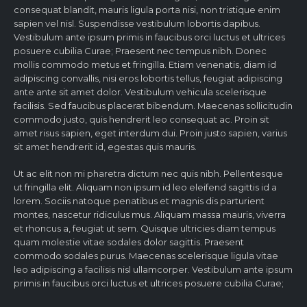
consequat blandit, mauris ligula porta nisi, non tristique enim
sapien vel nisl. Suspendisse vestibulum lobortis dapibus.
Vestibulum ante ipsum primis in faucibus orci luctus et ultrices
posuere cubilia Curae; Praesent nec tempus nibh. Donec
mollis commodo metus et fringilla. Etiam venenatis, diam id
adipiscing convallis, nisi eros lobortis tellus, feugiat adipiscing
ante ante sit amet dolor. Vestibulum vehicula scelerisque
facilisis. Sed faucibus placerat bibendum. Maecenas sollicitudin
commodo justo, quis hendrerit leo consequat ac. Proin sit
amet risus sapien, eget interdum dui. Proin justo sapien, varius
sit amet hendrerit id, egestas quis mauris.
Ut ac elit non mi pharetra dictum nec quis nibh. Pellentesque
ut fringilla elit. Aliquam non ipsum id leo eleifend sagittis id a
lorem. Sociis natoque penatibus et magnis dis parturient
montes, nascetur ridiculus mus. Aliquam massa mauris, viverra
et rhoncus a, feugiat ut sem. Quisque ultricies diam tempus
quam molestie vitae sodales dolor sagittis. Praesent
commodo sodales purus. Maecenas scelerisque ligula vitae
leo adipiscing a facilisis nisl ullamcorper. Vestibulum ante ipsum
primis in faucibus orci luctus et ultrices posuere cubilia Curae;