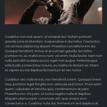
Curabitur non erat quam, id volutpat leo. Nullam pretium
gravida urna et interdum. Suspendisse in dui tellus. Cras luctus
nisl vel risus adipiscing aliquet. Phasellus convallis lorem dui.
Quisque hendrerit, lectus ut accumsan gravida, leo tellus
porttitor mi, ac mattis eros nunc vel enim. Nulla facilisi. Nam non
nulla sed nibh sodales auctor eget non augue. Pellentesque
sollicitudin consectetur mauris, eu mattis mi dictum ac. Etiam
et sapien eu nisl dapibus fermentum et nec tortor.
Curabitur nec nulla lectus, non hendrerit lorem. Quisque lorem
risus, porttitor eget fringilla non, vehicula sed tortor. Proin enim
quam, vulputate at lobortis quis, condimentum at justo.
Phasellus nec nisi justo. Ut luctus sagittis nulla at dapibus.
Aliquam ullamcorper commodo elit, quis ornare eros
consectetur a. Curabitur nulla dui, fermentum sed dapibus at,